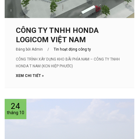
CÔNG TY TNHH HONDA
LOGICOM VIỆT NAM
Đăng bởi Admin
/
Tin hoạt động công ty
CÔNG TRÌNH XÂY DỰNG KHO BÃI PHÍA NAM – CÔNG TY TNHH
HONDA T NAM (KCN HIỆP PHƯỚC)
XEM CHI TIẾT »
24
tháng 10